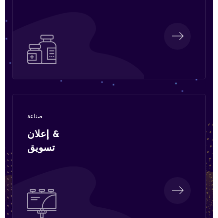
صناعة
إعلان &
تسويق