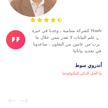
كشركة متنامية ، وجدنا في خبرة Naxly
في علم البيانات لا تقدر بثمن. خلال ما
في ع
يقرب من عامين من التعاون ، ساعدونا
يقر
في تحديد بياناتنا.
في تحديد بياناتنا.
أندروي سوط
زيد
ما الحل الذكي للتكنولوجيا
ما ا